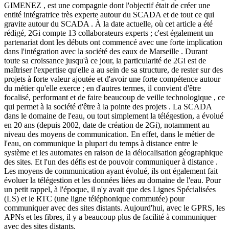
GIMENEZ , est une compagnie dont l'objectif était de créer une
entité intégratrice très experte autour du SCADA et de tout ce qui
gravite autour du SCADA . À la date actuelle, où cet article a été
rédigé, 2Gi compte 13 collaborateurs experts ; c'est également un
partenariat dont les débuts ont commencé avec une forte implication
dans l'intégration avec la société des eaux de Marseille . Durant
toute sa croissance jusqu'à ce jour, la particularité de 2Gi est de
maîtriser l'expertise qu'elle a au sein de sa structure, de rester sur des
projets à forte valeur ajoutée et d'avoir une forte compétence autour
du métier qu'elle exerce ; en d'autres termes, il convient d'être
focalisé, performant et de faire beaucoup de veille technologique , ce
qui permet à la société d'être à la pointe des projets . La SCADA
dans le domaine de l'eau, ou tout simplement la télégestion, a évolué
en 20 ans (depuis 2002, date de création de 2Gi), notamment au
niveau des moyens de communication. En effet, dans le métier de
l'eau, on communique la plupart du temps à distance entre le
système et les automates en raison de la délocalisation géographique
des sites. Et l'un des défis est de pouvoir communiquer à distance .
Les moyens de communication ayant évolué, ils ont également fait
évoluer la télégestion et les données liées au domaine de l'eau. Pour
un petit rappel, à l'époque, il n'y avait que des Lignes Spécialisées
(LS) et le RTC (une ligne téléphonique commutée) pour
communiquer avec des sites distants. Aujourd'hui, avec le GPRS, les
APNs et les fibres, il y a beaucoup plus de facilité à communiquer
avec des sites distants.