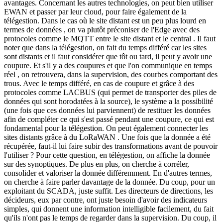
avantages. Concernant les autres technologies, on peut bien utiliser
EWAN et passer par leur cloud, pour faire également de la
télégestion. Dans le cas où le site distant est un peu plus lourd en
termes de données , on va plutôt préconiser de l'Edge avec des
protocoles comme le MQTT entre le site distant et le central . Il faut
noter que dans la télégestion, on fait du temps différé car les sites
sont distants et il faut considérer que tôt ou tard, il peut y avoir une
coupure. Et s'il y a des coupures et que l'on communique en temps
réel , on retrouvera, dans la supervision, des courbes comportant des
trous. Avec le temps différé, en cas de coupure et grâce à des
protocoles comme LACBUS (qui permet de transporter des piles de
données qui sont horodatées à la source), le système a la possibilité
(une fois que ces données lui parviennent) de restituer les données
afin de compléter ce qui s'est passé pendant une coupure, ce qui est
fondamental pour la télégestion. On peut également connecter les
sites distants grâce à du LoRaWAN . Une fois que la donnée a été
récupérée, faut-il lui faire subir des transformations avant de pouvoir
l'utiliser ? Pour cette question, en télégestion, on affiche la donnée
sur des synoptiques. De plus en plus, on cherche à corréler,
consolider et valoriser la donnée différemment. En d'autres termes,
on cherche à faire parler davantage de la donnée. Du coup, pour un
exploitant du SCADA, juste suffit. Les directeurs de directions, les
décideurs, eux par contre, ont juste besoin d'avoir des indicateurs
simples, qui donnent une information intelligible facilement, du fait
qu'ils n'ont pas le temps de regarder dans la supervision. Du coup, il