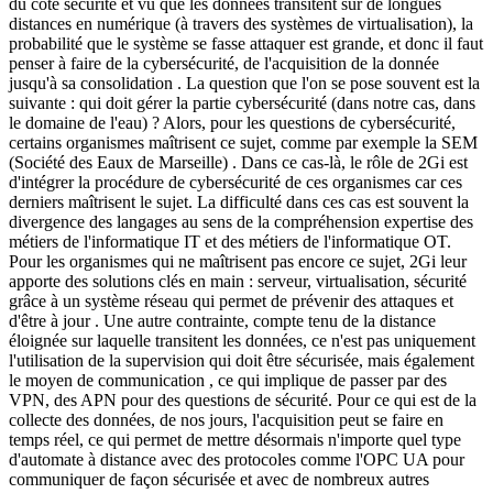
du côté sécurité et vu que les données transitent sur de longues
distances en numérique (à travers des systèmes de virtualisation), la
probabilité que le système se fasse attaquer est grande, et donc il faut
penser à faire de la cybersécurité, de l'acquisition de la donnée
jusqu'à sa consolidation . La question que l'on se pose souvent est la
suivante : qui doit gérer la partie cybersécurité (dans notre cas, dans
le domaine de l'eau) ? Alors, pour les questions de cybersécurité,
certains organismes maîtrisent ce sujet, comme par exemple la SEM
(Société des Eaux de Marseille) . Dans ce cas-là, le rôle de 2Gi est
d'intégrer la procédure de cybersécurité de ces organismes car ces
derniers maîtrisent le sujet. La difficulté dans ces cas est souvent la
divergence des langages au sens de la compréhension expertise des
métiers de l'informatique IT et des métiers de l'informatique OT.
Pour les organismes qui ne maîtrisent pas encore ce sujet, 2Gi leur
apporte des solutions clés en main : serveur, virtualisation, sécurité
grâce à un système réseau qui permet de prévenir des attaques et
d'être à jour . Une autre contrainte, compte tenu de la distance
éloignée sur laquelle transitent les données, ce n'est pas uniquement
l'utilisation de la supervision qui doit être sécurisée, mais également
le moyen de communication , ce qui implique de passer par des
VPN, des APN pour des questions de sécurité. Pour ce qui est de la
collecte des données, de nos jours, l'acquisition peut se faire en
temps réel, ce qui permet de mettre désormais n'importe quel type
d'automate à distance avec des protocoles comme l'OPC UA pour
communiquer de façon sécurisée et avec de nombreux autres