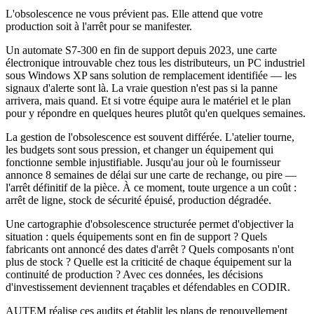
L'obsolescence ne vous prévient pas. Elle attend que votre
production soit à l'arrêt pour se manifester.
Un automate S7-300 en fin de support depuis 2023, une carte
électronique introuvable chez tous les distributeurs, un PC industriel
sous Windows XP sans solution de remplacement identifiée — les
signaux d'alerte sont là. La vraie question n'est pas si la panne
arrivera, mais quand. Et si votre équipe aura le matériel et le plan
pour y répondre en quelques heures plutôt qu'en quelques semaines.
La gestion de l'obsolescence est souvent différée. L'atelier tourne,
les budgets sont sous pression, et changer un équipement qui
fonctionne semble injustifiable. Jusqu'au jour où le fournisseur
annonce 8 semaines de délai sur une carte de rechange, ou pire —
l'arrêt définitif de la pièce. À ce moment, toute urgence a un coût :
arrêt de ligne, stock de sécurité épuisé, production dégradée.
Une cartographie d'obsolescence structurée permet d'objectiver la
situation : quels équipements sont en fin de support ? Quels
fabricants ont annoncé des dates d'arrêt ? Quels composants n'ont
plus de stock ? Quelle est la criticité de chaque équipement sur la
continuité de production ? Avec ces données, les décisions
d'investissement deviennent traçables et défendables en CODIR.
AUTEM réalise ces audits et établit les plans de renouvellement