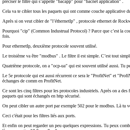
préciser le filtre qui s’appelle "bacapp" pour "bacnet application" .
Cela va te cibler tous les paquets qui ont comme couche applicative d
Après si on veut cibler de "l’éthernetIp" , protocole ethernet de Rock
Pourquoi "cip" (Common Industrual Protocol) ? Parce que c’est la couch
fois.
Pour ethernetIp, deuxième protocole souvent utilisé.
Le troisième va être "modbus" . Le filtre il est simple. C’est tout si
Quatrième protocole, on a "ocp-ua" qui est souvent utilisé aussi. Tu pe
Le 5e protocole qui est aussi récurrent ce sera le "ProfitNet" et "Prof
échanges de comm en ProfitNet.
Ce sont les cinq filtres pour les protocoles industriels. Après on a des
paquets qui sont échangés en http sécurisé.
On peut cibler un autre port par exemple 502 pour le modbus. Là tu vo
Ceci c'était pour les filtres liés aux ports.
Et enfin on peut regarder un peu quelques expressions. Tu peux combin