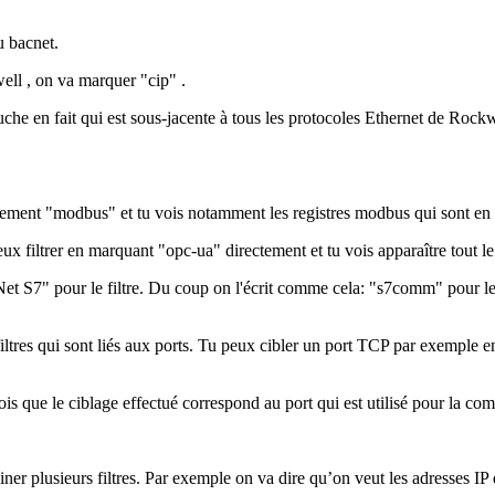
u bacnet.
well , on va marquer "cip" .
e en fait qui est sous-jacente à tous les protocoles Ethernet de Rockwel
mplement "modbus" et tu vois notamment les registres modbus qui sont en 
ux filtrer en marquant "opc-ua" directement et tu vois apparaître tout le
iNet S7" pour le filtre. Du coup on l'écrit comme cela: "s7comm" pour le
 filtres qui sont liés aux ports. Tu peux cibler un port TCP par exemple 
is que le ciblage effectué correspond au port qui est utilisé pour la 
er plusieurs filtres. Par exemple on va dire qu’on veut les adresses I