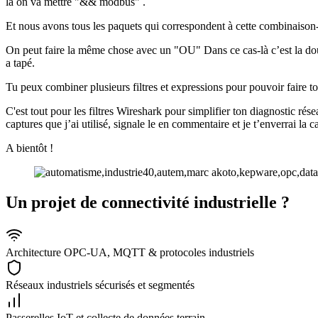
là on va mettre "&& modbus" .
Et nous avons tous les paquets qui correspondent à cette combinaison-
On peut faire la même chose avec un "OU" Dans ce cas-là c’est la doub
a tapé.
Tu peux combiner plusieurs filtres et expressions pour pouvoir faire t
C'est tout pour les filtres Wireshark pour simplifier ton diagnostic ré
captures que j’ai utilisé, signale le en commentaire et je t’enverrai la c
A bientôt !
Un projet de connectivité industrielle ?
Architecture OPC-UA, MQTT & protocoles industriels
Réseaux industriels sécurisés et segmentés
Passerelles IoT et collecte de données terrain