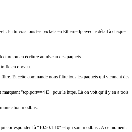
l. Ici tu vois tous tes packets en EthernetIp avec le détail à chaque
lecture ou en écriture au niveau des paquets.
 trafic en opc-ua.
 filtre. Et cette commande nous filtre tous les paquets qui viennent des
en marquant "tcp.port==443" pour le https. Là on voit qu’il y en a trois
communication modbus.
P qui correspondent à "10.50.1.10" et qui sont modbus . A ce moment-