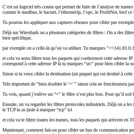
C’est un logiciel très connu qui permet de faire de l’analyse de trames r
comme le modbus, le bacnet, l’ethernet/ip, l’opc, le ProfitNet, bref ce lo
Tu pourras les appliquer aux captures réseaux pour cibler par exempl
Déjà sur Wireshark on a plusieurs catégories de filtres : On a des filtre
bien spécifique.
par exemple on a celle-là qu’on va utiliser. Tu marques "==141.81.0.
et cela va nous filtrer tous les paquets qui contiennent cette adresse IP
correspond à cette adresse IP là tu marques “src” pour bien cibler la s
Sinon si tu veux cibler la destination (un paquet qui est destiné à cette 
Très important de "bien doubler le ‘=’ " sinon cela ne fonctionnera pas.
Tu vois, quand j’enlève un “=” le filtre n’est plus bon. Pour qu’il soit 
Ensuite, on va regarder les filtres protocoles industriels. Déjà on a l
le TCP tu as juste à marquer “tcp” ici
et cela va te filtrer toutes les trames, tous les paquets qui arrivent 
Maintenant, comment fait-on pour cibler un bus de communication précis