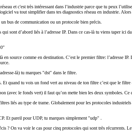
éseau et c'est très intéressant dans l’industrie parce que tu peux l’utilis
giciel va tout simplifier dans tes diagnostics réseau en industrie. Alors j
e un bus de communication ou un protocole bien précis.
s qui sont d’abord liés à l’adresse IP. Dans ce cas-là tu viens taper ici d
10"
 là en source comme en destination. C’est le premier filtre: l’adresse IP.
ource.
adresse-là) tu marques "dst" dans le filtre.
 Et quand tu vois un fond vert au niveau de ton filtre c’est que le filtre 
bon (avec le fonds vert) il faut qu’on mette bien les deux symboles. Ce qu
es filtres liés au type de trame. Globalement pour les protocoles industr
en TCP. Et pareil pour UDP, tu marques simplement "udp" .
 ? On va voir le cas pour cinq protocoles qui sont très récurrents. Le 