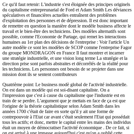
Ce qu'il faut retenir: L'industrie s'est éloignée des principes originels
du capitalisme entrepreunarial de Ford et Adam Smith Les déviances
spéculatives et financières actuelles entraînent des problèmes
d'exploitation des personnes et de dépression. Il est donc important
de remettre en question la manière dont le modèle business affecte le
travail et le bien-être des techniciens. Des modèles alternatifs sont
possible, comme l'Economie de Partage, qui remet les interactions
humaines au 1er plan des décisions de l'entreprise : Voir l'article Un
autre modèle ce sont les modèles de SCOP comme l'entreprise Fagor
du groupe MONDRAGON en France Il faut montrer et incarner
une stratégie industrielle, et une vision long terme La stratégie et la
direction prise sont parfois abstraites et décorrélés de la réalité pour
les techniciens. Les personnes ont besoin de se projeter dans une
mission dont ils se sentent contributeurs
Quatrième point: Le business modè global de l'activité industrielle.
On est dans un modèle qui est soi-disant capitaliste. On a
l'impression que c'est à cause du capitalisme que l'industrie est en
train de se perdre. L'argument que je mettais en face de ça est que
l'origine de la théorie capitalistique selon Adam Smith dans les
années 1700 c'était de faire en sorte qu'il y ait une forme de
contrepouvoir à l'Etat car avant c'était seulement l'Etat qui possédait
tous les actifs; et donc, mettre le capital entre les mains des individus
était un moyen de démocratiser l'activité économique . De ce fait, si
on est arrivé à une impasse aujourd'hui c'est qu'on a oublié cette